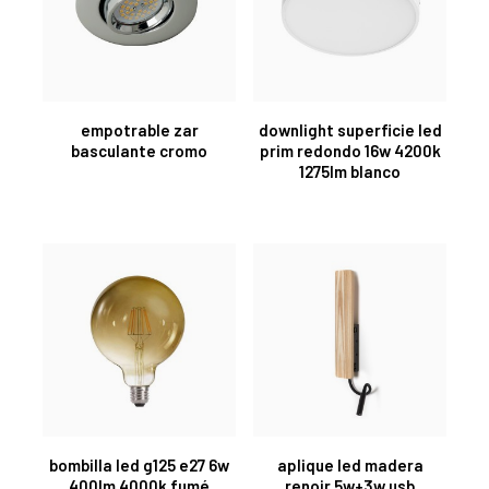
empotrable zar
downlight superficie led
basculante cromo
prim redondo 16w 4200k
1275lm blanco
bombilla led g125 e27 6w
aplique led madera
400lm 4000k fumé
renoir 5w+3w usb