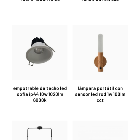
empotrable de techo led
lámpara portátil con
sofia ip44 10w 1020lm
sensor led rod 1w 100lm
6000k
cct