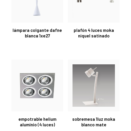
lámpara colgante dafne
plafón 4 luces moka
blanca 1xe27
niquel satinado
empotrable helium
sobremesa 1luz moka
aluminio (4 luces)
blanco mate