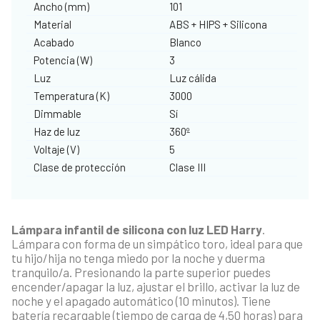
Ancho (mm)
101
Material
ABS + HIPS + Silicona
Acabado
Blanco
Potencia (W)
3
Luz
Luz cálida
Temperatura (K)
3000
Dimmable
Sí
Haz de luz
360º
Voltaje (V)
5
Clase de protección
Clase III
Lámpara infantil de silicona con luz LED Harry
.
Lámpara con forma de un simpático toro, ideal para que
tu hijo/hija no tenga miedo por la noche y duerma
tranquilo/a. Presionando la parte superior puedes
encender/apagar la luz, ajustar el brillo, activar la luz de
noche y el apagado automático (10 minutos). Tiene
batería recargable (tiempo de carga de 4,50 horas) para