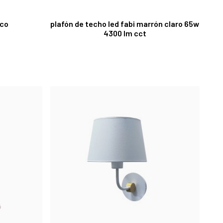
nco
plafón de techo led fabi marrón claro 65w
4300 lm cct