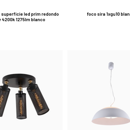
 superficie led prim redondo
foco sira 1xgu10 bla
 4200k 1275lm blanco