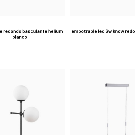
e redondo basculante helium
empotrable led 6w know red
blanco