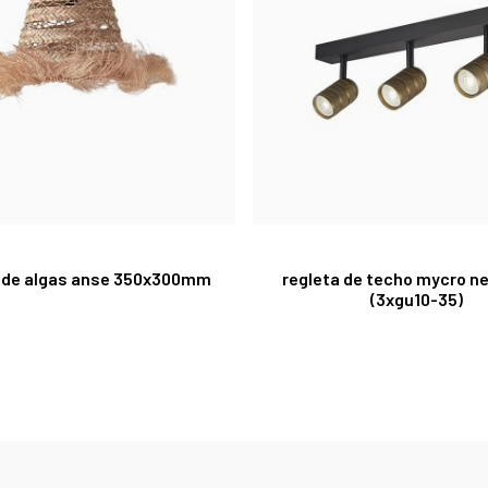
a de algas anse 350x300mm
regleta de techo mycro n
(3xgu10-35)