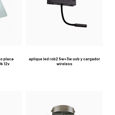
o placa
aplique led rob2 5w+3w usb y cargador
k 12v
wireless