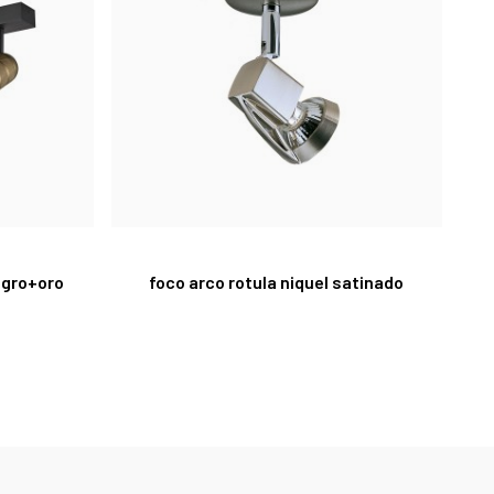
egro+oro
foco arco rotula niquel satinado