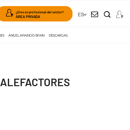
¿Eres un profesional del sector?
ES
ÁREA PRIVADA
NES
ÁNGEL APARICIO SPAIN
DESCARGAS
 CALEFACTORES