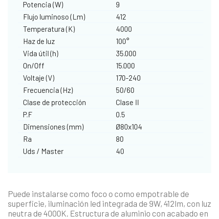
Potencia (W)
9
Flujo luminoso (Lm)
412
Temperatura (K)
4000
Haz de luz
100°
Vida útil (h)
35.000
On/Off
15.000
Voltaje (V)
170-240
Frecuencia (Hz)
50/60
Clase de protección
Clase II
P.F
0.5
Dimensiones (mm)
Ø80x104
Ra
80
Uds / Master
40
Puede instalarse como foco o como empotrable de
superficie, iluminación led integrada de 9W, 412lm, con luz
neutra de 4000K. Estructura de aluminio con acabado en