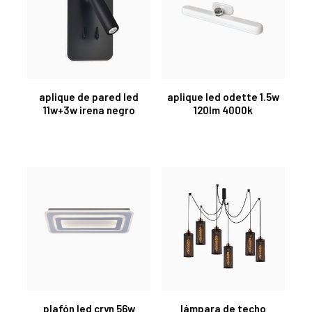
aplique de pared led
aplique led odette 1.5w
11w+3w irena negro
120lm 4000k
plafón led cryn 56w
lámpara de techo