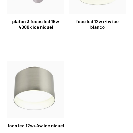
plafon 3 focos led 15w
foco led 12w+4w ice
4000k ice níquel
blanco
foco led 12w+4w ice niquel