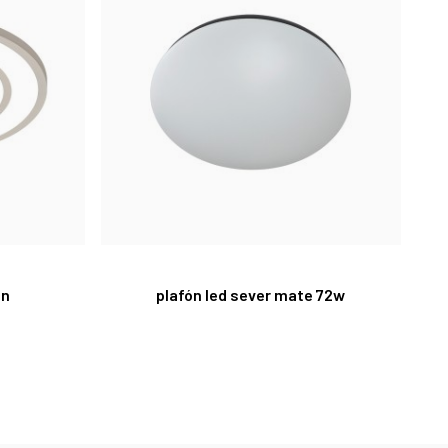
on
plafón led sever mate 72w