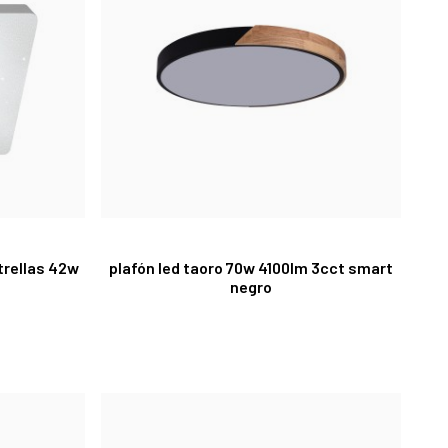
trellas 42w
plafón led taoro 70w 4100lm 3cct smart
negro