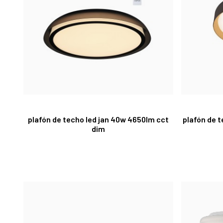
plafón de techo led jan 40w 4650lm cct
plafón de t
dim