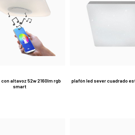
d con altavoz 52w 2160lm rgb
plafón led sever cuadrado es
smart