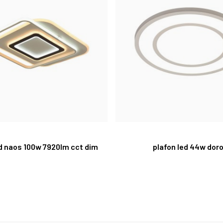
ed naos 100w 7920lm cct dim
plafon led 44w dor