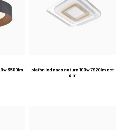
o 50w 3500lm
plafón led naos nature 100w 7920lm cct
dim