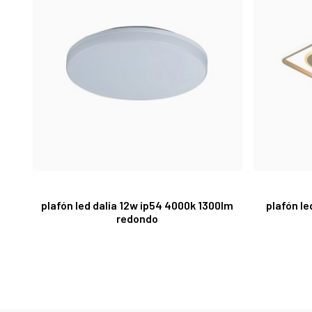
plafón led dalia 12w ip54 4000k 1300lm
plafón l
redondo