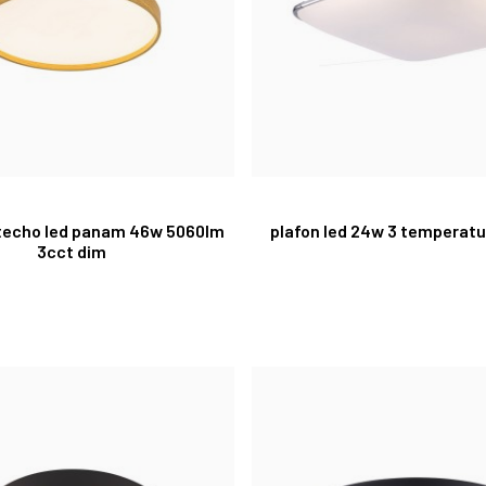
 techo led panam 46w 5060lm
plafon led 24w 3 temperatu
3cct dim