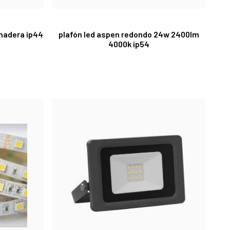
madera ip44
plafón led aspen redondo 24w 2400lm
4000k ip54