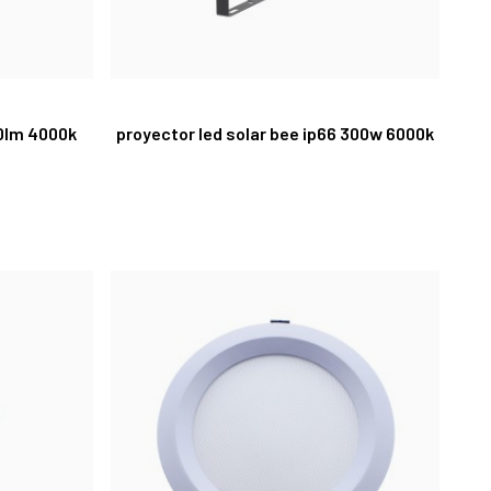
50lm 4000k
proyector led solar bee ip66 300w 6000k