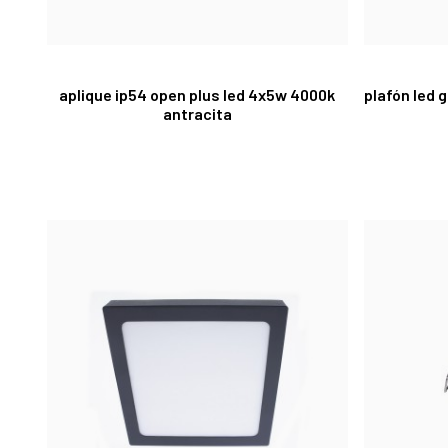
aplique ip54 open plus led 4x5w 4000k
plafón led 
antracita