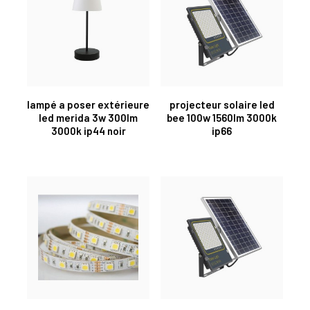
lampé a poser extérieure
projecteur solaire led
led merida 3w 300lm
bee 100w 1560lm 3000k
3000k ip44 noir
ip66