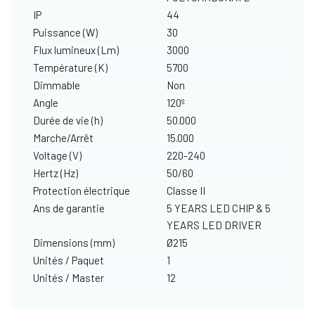
IP
44
Puissance (W)
30
Flux lumineux (Lm)
3000
Température (K)
5700
Dimmable
Non
Angle
120º
Durée de vie (h)
50.000
Marche/Arrêt
15.000
Voltage (V)
220-240
Hertz (Hz)
50/60
Protection électrique
Classe II
Ans de garantie
5 YEARS LED CHIP & 5
YEARS LED DRIVER
Dimensions (mm)
Ø215
Unités / Paquet
1
Unités / Master
12