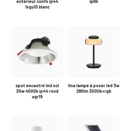
exterieur confo ip44
ip65
1xgu10 blanc
spot encastré led sol
lina lampe á poser led 3w
30w 4000k ip44 rond
280lm 3000k+rgb
ugr19