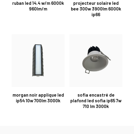
ruban led 14.4 w/m 6000k
projecteur solaire led
960lm/m
bee 300w 3900lm 6000k
ip66
morgan noir applique led
sofia encastré de
ip54 10w 700lm 3000k
plafond led sofia ip65 7w
710 lm 3000k