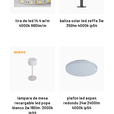
tira de led 14.4 w/m
baliza solar led zeffa 3w
4000k 960lm/m
350lm 4000k ip54
NUEVO
lámpara de mesa
plafón led aspen
recargable led pope
redondo 24w 2400lm
blanco 2w 180lm. 3000k
4000k ip54
ip44