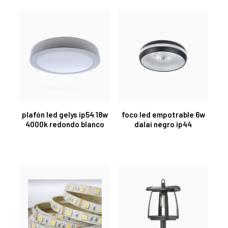
plafón led gelys ip54 18w
foco led empotrable 6w
4000k redondo blanco
dalai negro ip44