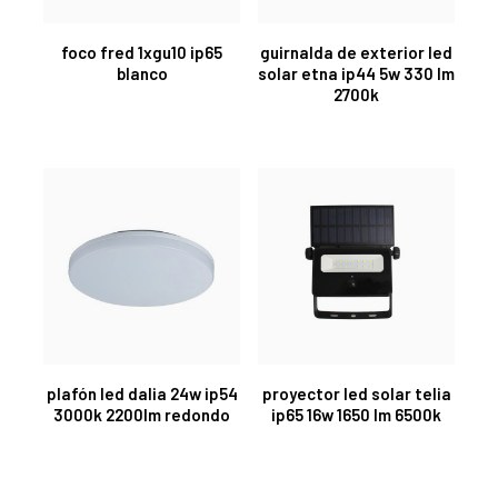
foco fred 1xgu10 ip65
guirnalda de exterior led
blanco
solar etna ip44 5w 330 lm
2700k
plafón led dalia 24w ip54
proyector led solar telia
3000k 2200lm redondo
ip65 16w 1650 lm 6500k