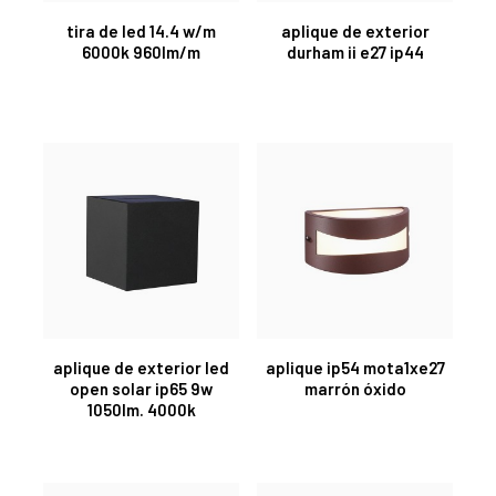
tira de led 14.4 w/m
aplique de exterior
6000k 960lm/m
durham ii e27 ip44
aplique de exterior led
aplique ip54 mota1xe27
open solar ip65 9w
marrón óxido
1050lm. 4000k