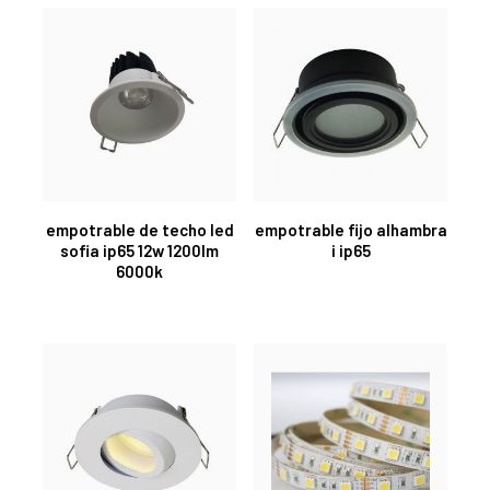
empotrable de techo led
empotrable fijo alhambra
sofia ip65 12w 1200lm
i ip65
6000k