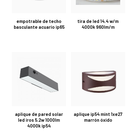
empotrable de techo
tira de led 14.4 w/m
basculante acuario ip65
4000k 960lm/m
aplique de pared solar
aplique ip54 mint 1xe27
led iros 5.2w 1000lm
marrón óxido
4000k ip54