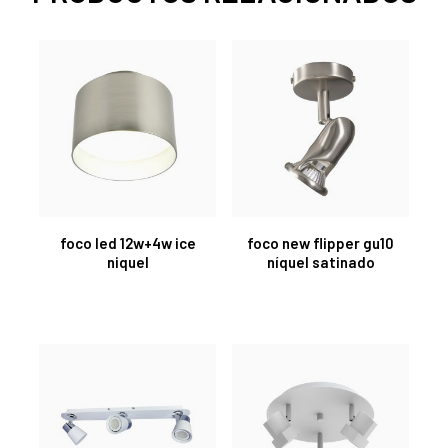
foco led 12w+4w ice
foco new flipper gu10
niquel
níquel satinado