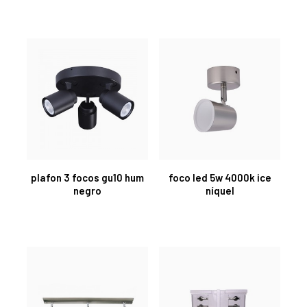
plafon 3 focos gu10 hum
foco led 5w 4000k ice
negro
níquel