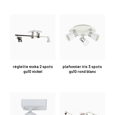
réglette moka 2 spots
plafonnier iris 3 spots
gu10 nickel
gu10 rond blanc