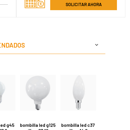
SOLICITAR AHORA
ENDADOS
led g45
bombilla led g125
bombilla led c37