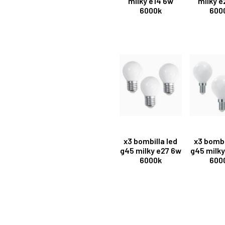
milky e14 6w
milky e
6000k
600
x3 bombilla led
x3 bombi
g45 milky e27 6w
g45 milky
6000k
600