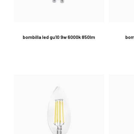
bombilla led gu10 9w 6000k 850lm
bom