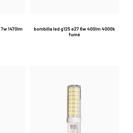
a 7w 1470lm
bombilla led g125 e27 6w 400lm 4000k
fumé