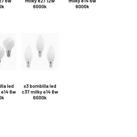
27 6w
milky e27 12w
milky e14 6w
0k
6000k
6000k
lla led
x3 bombilla led
 e14 6w
c37 milky e14 6w
0k
6000k