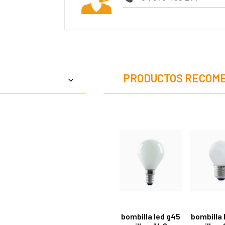
PRODUCTOS RECOM
bombilla led g45
bombilla 