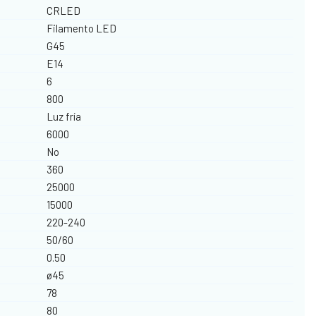
CRLED
Filamento LED
G45
E14
6
800
Luz fría
6000
No
360
25000
15000
220-240
50/60
0.50
ø45
78
80