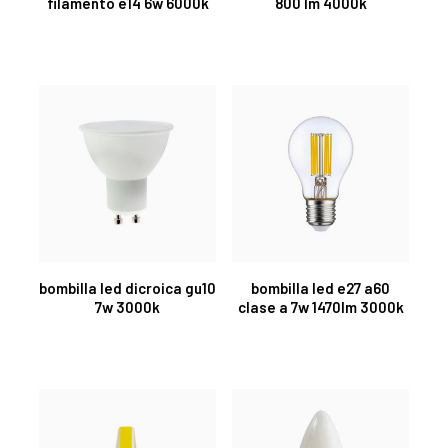
filamento e14 6w 6000k
800 lm 4000k
bombilla led dicroica gu10
bombilla led e27 a60
7w 3000k
clase a 7w 1470lm 3000k