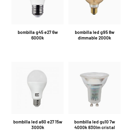
bombilla g45 e27 6w
bombilla led g95 8w
6000k
dimmable 2000k
bombilla led a60 e27 15w
bombilla led gu10 7w
3000k
4000k 830lm cristal