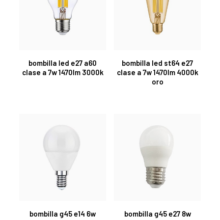
bombilla led e27 a60
bombilla led st64 e27
clase a 7w 1470lm 3000k
clase a 7w 1470lm 4000k
oro
bombilla g45 e14 6w
bombilla g45 e27 8w