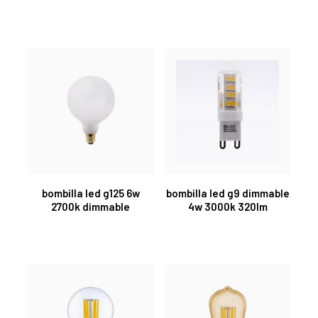
bombilla led g125 6w
bombilla led g9 dimmable
2700k dimmable
4w 3000k 320lm