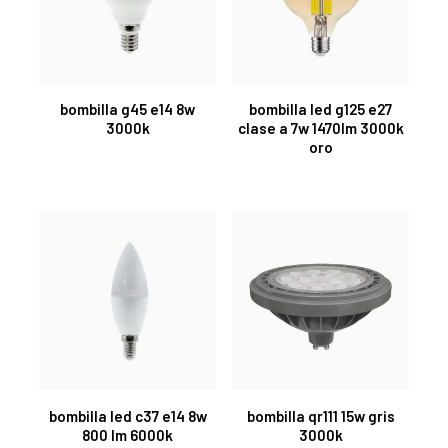
bombilla g45 e14 8w
bombilla led g125 e27
3000k
clase a 7w 1470lm 3000k
oro
bombilla led c37 e14 8w
bombilla qr111 15w gris
800 lm 6000k
3000k