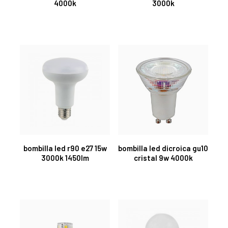
4000k
3000k
bombilla led r90 e27 15w
bombilla led dicroica gu10
3000k 1450lm
cristal 9w 4000k