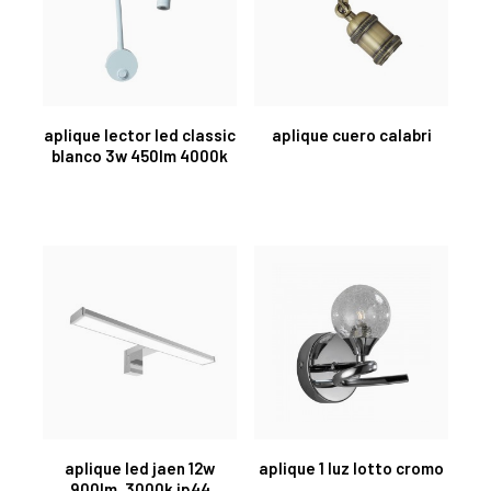
aplique lector led classic
aplique cuero calabri
blanco 3w 450lm 4000k
aplique led jaen 12w
aplique 1 luz lotto cromo
900lm. 3000k ip44