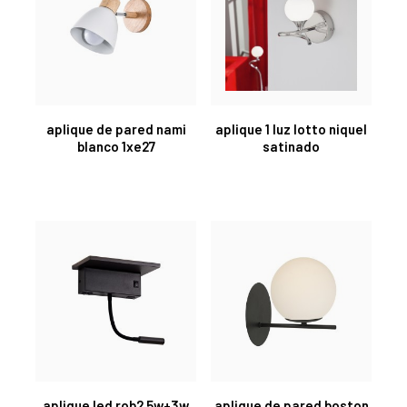
aplique de pared nami
aplique 1 luz lotto niquel
blanco 1xe27
satinado
aplique led rob2 5w+3w
aplique de pared boston