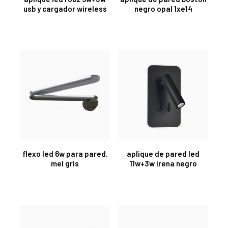
usb y cargador wireless
negro opal 1xe14
flexo led 6w para pared.
aplique de pared led
mel gris
11w+3w irena negro