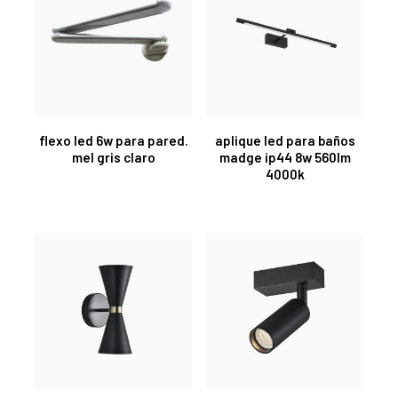
flexo led 6w para pared.
aplique led para baños
mel gris claro
madge ip44 8w 560lm
4000k