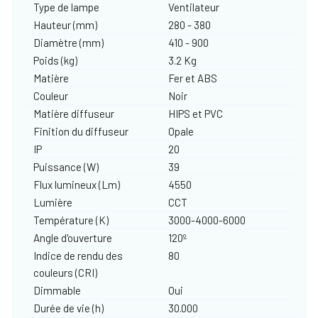
Type de lampe
Ventilateur
Hauteur (mm)
280 - 380
Diamètre (mm)
410 - 900
Poids (kg)
3.2 Kg
Matière
Fer et ABS
Couleur
Noir
Matière diffuseur
HIPS et PVC
Finition du diffuseur
Opale
IP
20
Puissance (W)
39
Flux lumineux (Lm)
4550
Lumière
CCT
Température (K)
3000-4000-6000
Angle d'ouverture
120º
Indice de rendu des
80
couleurs (CRI)
Dimmable
Oui
Durée de vie (h)
30.000