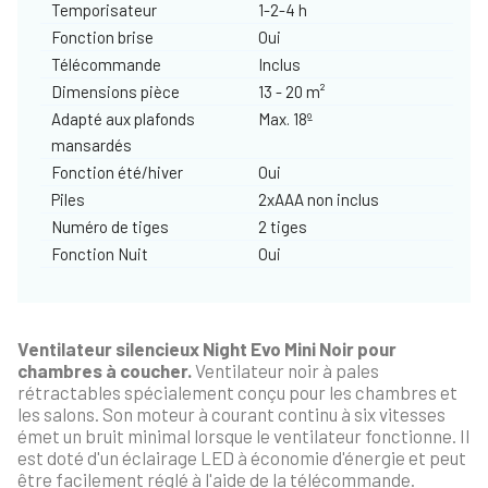
Temporisateur
1-2-4 h
Fonction brise
Oui
Télécommande
Inclus
Dimensions pièce
13 - 20 m²
Adapté aux plafonds
Max. 18º
mansardés
Fonction été/hiver
Oui
Piles
2xAAA non inclus
Numéro de tiges
2 tiges
Fonction Nuit
Oui
Ventilateur silencieux
Night
Evo Mini
Noir pour
chambres à coucher.
Ventilateur noir à pales
rétractables spécialement conçu pour les chambres et
les salons. Son moteur à courant continu à six vitesses
émet un bruit minimal lorsque le ventilateur fonctionne. Il
est doté d'un éclairage LED à économie d'énergie et peut
être facilement réglé à l'aide de la télécommande.