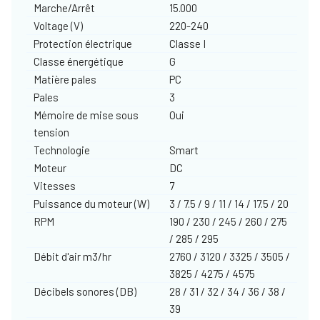
Marche/Arrêt
15.000
Voltage (V)
220-240
Protection électrique
Classe I
Classe énergétique
G
Matière pales
PC
Pales
3
Mémoire de mise sous
Oui
tension
Technologie
Smart
Moteur
DC
Vitesses
7
Puissance du moteur (W)
3 / 7.5 / 9 / 11 / 14 / 17.5 / 20
RPM
190 / 230 / 245 / 260 / 275
/ 285 / 295
Débit d'air m3/hr
2760 / 3120 / 3325 / 3505 /
3825 / 4275 / 4575
Décibels sonores (DB)
28 / 31 / 32 / 34 / 36 / 38 /
39