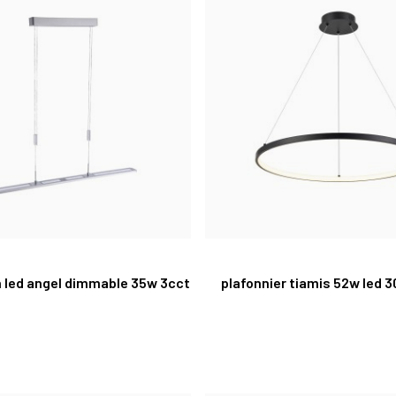
 led angel dimmable 35w 3cct
plafonnier tiamis 52w led 