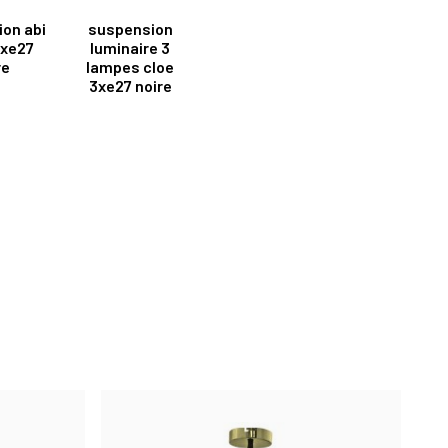
on abi
suspension
xe27
luminaire 3
re
lampes cloe
3xe27 noire