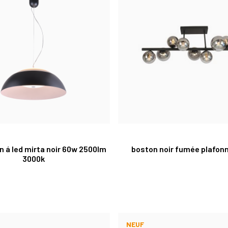
 á led mirta noir 60w 2500lm
boston noir fumée plafonn
3000k
NEUF