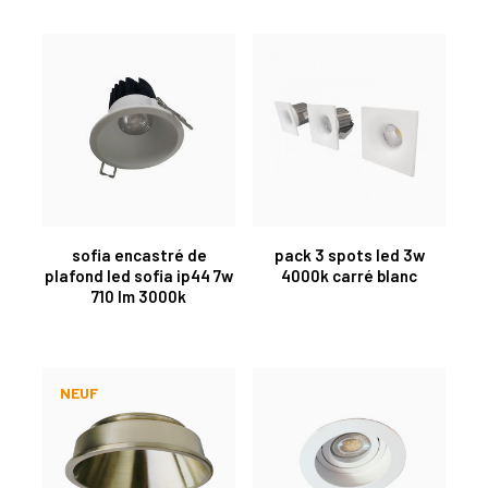
sofia encastré de
pack 3 spots led 3w
plafond led sofia ip44 7w
4000k carré blanc
710 lm 3000k
NEUF