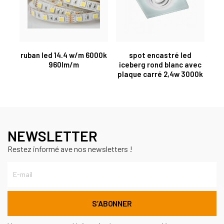
ruban led 14.4 w/m 6000k
spot encastré led
960lm/m
iceberg rond blanc avec
plaque carré 2,4w 3000k
NEWSLETTER
Restez informé ave nos newsletters !