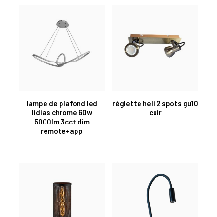
lampe de plafond led
réglette heli 2 spots gu10
lidias chrome 60w
cuir
5000lm 3cct dim
remote+app