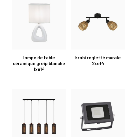
lampe de table
krabi regletté murale
céramique greip blanche
2xe14
1xe14