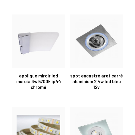
applique miroir led
spot encastré aret carré
murcia 3w 5700k ip44
aluminium 2,4w led bleu
chromé
12v