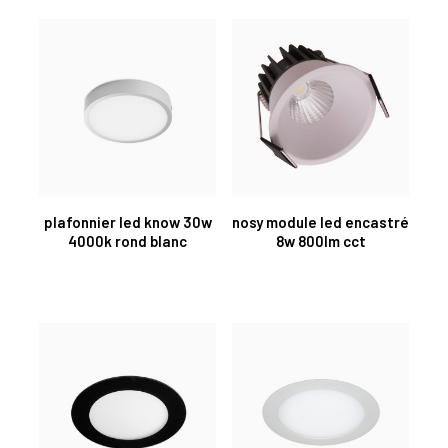
plafonnier led know 30w
nosy module led encastré
4000k rond blanc
8w 800lm cct