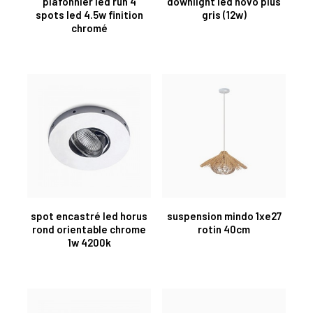
plafonnier led run 4
downlight led novo plus
spots led 4.5w finition
gris (12w)
chromé
spot encastré led horus
suspension mindo 1xe27
rond orientable chrome
rotin 40cm
1w 4200k