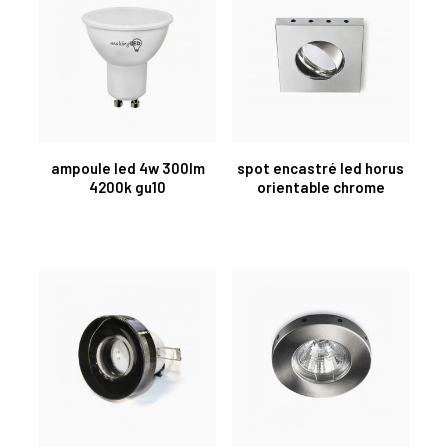
ampoule led 4w 300lm
spot encastré led horus
4200k gu10
orientable chrome