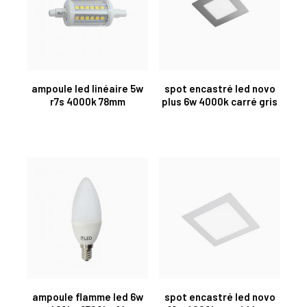
ampoule led linéaire 5w
spot encastré led novo
r7s 4000k 78mm
plus 6w 4000k carré gris
ampoule flamme led 6w
spot encastré led novo