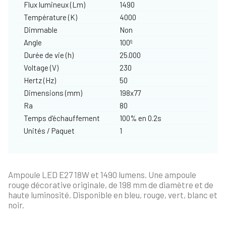
Flux lumineux (Lm)
1490
Température (K)
4000
Dimmable
Non
Angle
100º
Durée de vie (h)
25.000
Voltage (V)
230
Hertz (Hz)
50
Dimensions (mm)
198x77
Ra
80
Temps d'échauffement
100% en 0.2s
Unités / Paquet
1
Ampoule LED E27 18W et 1490 lumens. Une ampoule
rouge décorative originale, de 198 mm de diamètre et de
haute luminosité. Disponible en bleu, rouge, vert, blanc et
noir.