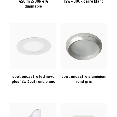
420lm 2700k e14
12w 4000k carré blanc
dimmable
spot encastré led novo
spot encastré aluminium
plus 12w 3cct rond blanc
rond gris