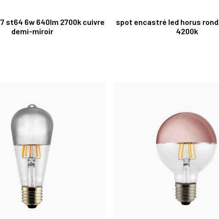
7 st64 6w 640lm 2700k cuivre
spot encastré led horus ron
demi-miroir
4200k