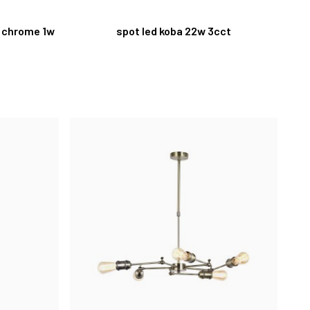
d chrome 1w
spot led koba 22w 3cct