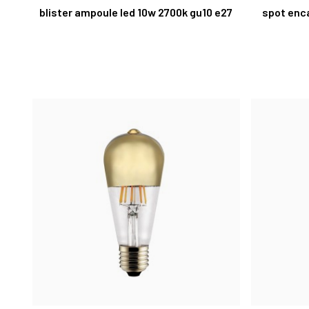
blister ampoule led 10w 2700k gu10 e27
spot enc