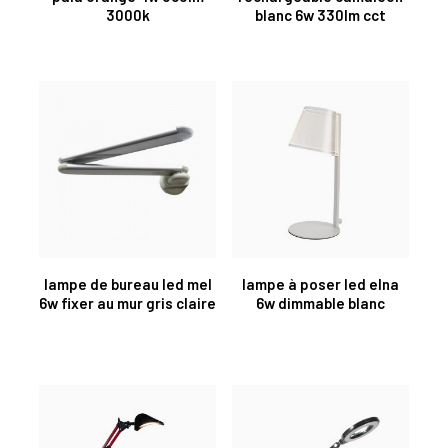
3000k
blanc 6w 330lm cct
lampe de bureau led mel
lampe à poser led elna
6w fixer au mur gris claire
6w dimmable blanc