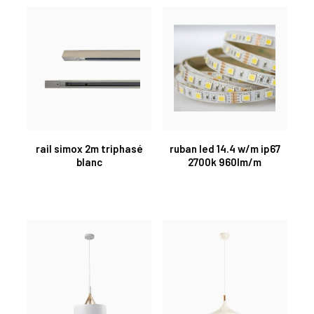
rail simox 2m triphasé
ruban led 14.4 w/m ip67
blanc
2700k 960lm/m