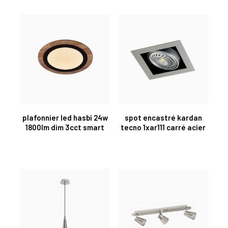
plafonnier led hasbi 24w
spot encastré kardan
1800lm dim 3cct smart
tecno 1xar111 carré acier