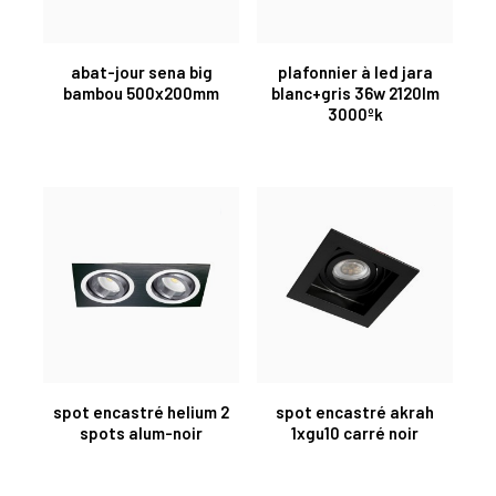
abat-jour sena big
plafonnier à led jara
bambou 500x200mm
blanc+gris 36w 2120lm
3000ºk
spot encastré helium 2
spot encastré akrah
spots alum-noir
1xgu10 carré noir