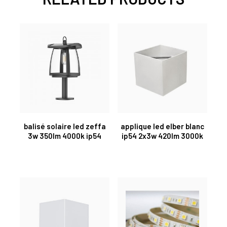
balisé solaire led zeffa
applique led elber blanc
3w 350lm 4000k ip54
ip54 2x3w 420lm 3000k