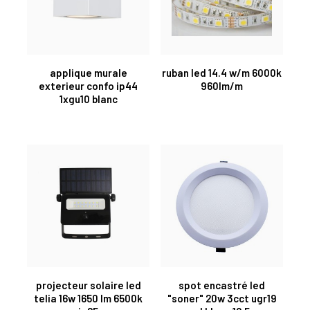
applique murale
ruban led 14.4 w/m 6000k
exterieur confo ip44
960lm/m
1xgu10 blanc
projecteur solaire led
spot encastré led
telia 16w 1650 lm 6500k
"soner" 20w 3cct ugr19