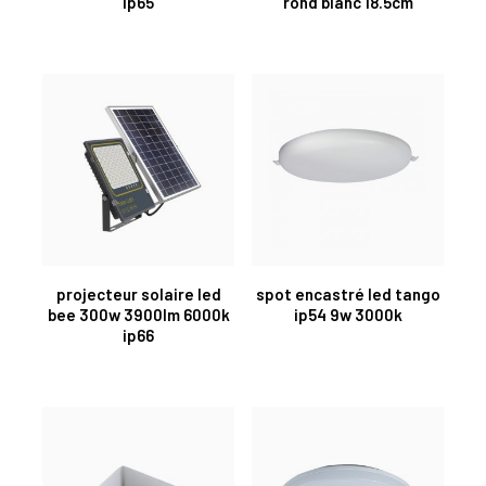
ip65
rond blanc 18.5cm
projecteur solaire led
spot encastré led tango
bee 300w 3900lm 6000k
ip54 9w 3000k
ip66