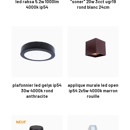
led raksa 5.2w 1000lm
"soner" 20w 3cct ugr19
4000k ip54
rond blanc 24cm
plafonnier led gelys ip54
applique murale led open
30w 4000k rond
ip54 2x5w 4000k marron
anthracite
rouille
NEUF