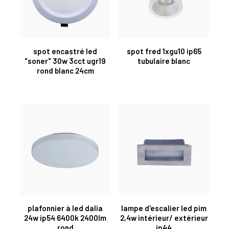
spot encastré led
spot fred 1xgu10 ip65
"soner" 30w 3cct ugr19
tubulaire blanc
rond blanc 24cm
plafonnier à led dalia
lampe d'escalier led pim
24w ip54 6400k 2400lm
2,4w intérieur/ extérieur
rond
ip44