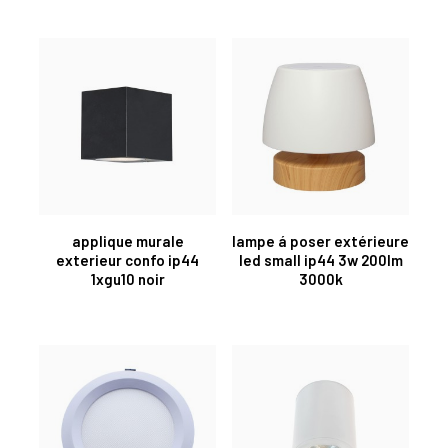
applique murale
lampe á poser extérieure
exterieur confo ip44
led small ip44 3w 200lm
1xgu10 noir
3000k