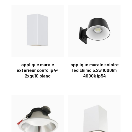
applique murale
applique murale solaire
exterieur confo ip44
led chimo 5.2w 1000lm
2xgu10 blanc
4000k ip54