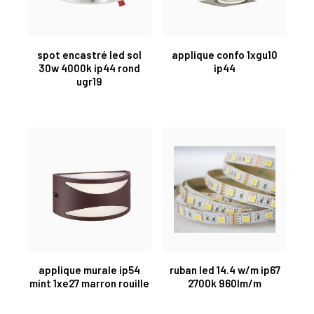
spot encastré led sol
applique confo 1xgu10
30w 4000k ip44 rond
ip44
ugr19
applique murale ip54
ruban led 14.4 w/m ip67
mint 1xe27 marron rouille
2700k 960lm/m