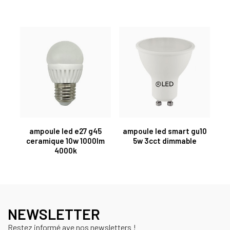
ampoule led e27 g45
ampoule led smart gu10
ceramique 10w 1000lm
5w 3cct dimmable
4000k
NEWSLETTER
Restez informé ave nos newsletters !