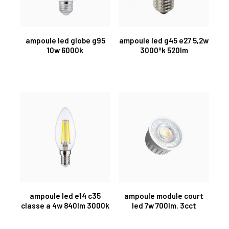
ampoule led globe g95
ampoule led g45 e27 5,2w
10w 6000k
3000ºk 520lm
ampoule led e14 c35
ampoule module court
classe a 4w 840lm 3000k
led 7w 700lm. 3cct