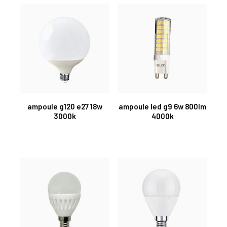
ampoule g120 e27 18w
ampoule led g9 6w 800lm
3000k
4000k