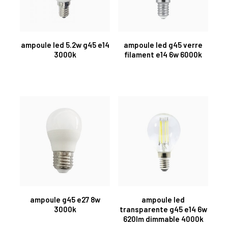
ampoule led 5.2w g45 e14
ampoule led g45 verre
3000k
filament e14 6w 6000k
ampoule g45 e27 8w
ampoule led
3000k
transparente g45 e14 6w
620lm dimmable 4000k