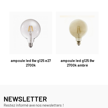
ampoule led 6w g125 e27
ampoule led g125 8w
2700k
2700k ambré
NEWSLETTER
Restez informé ave nos newsletters !