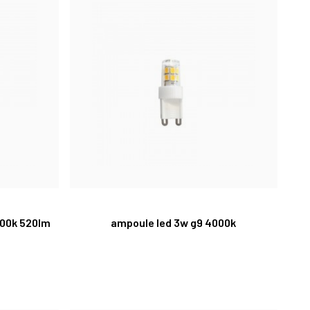
000k 520lm
ampoule led 3w g9 4000k