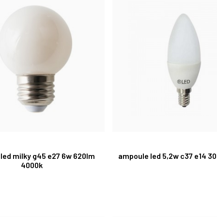
led milky g45 e27 6w 620lm
ampoule led 5,2w c37 e14 3
4000k