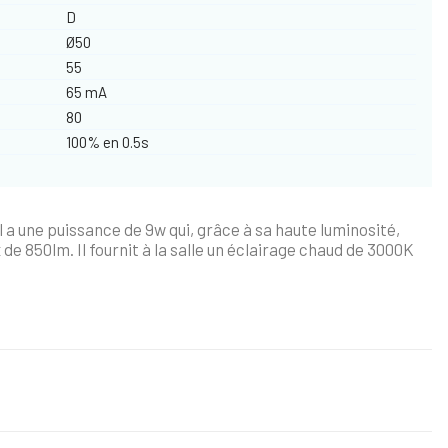
D
Ø50
55
65 mA
80
100% en 0.5s
l a une puissance de 9w qui, grâce à sa haute luminosité,
de 850lm. Il fournit à la salle un éclairage chaud de 3000K