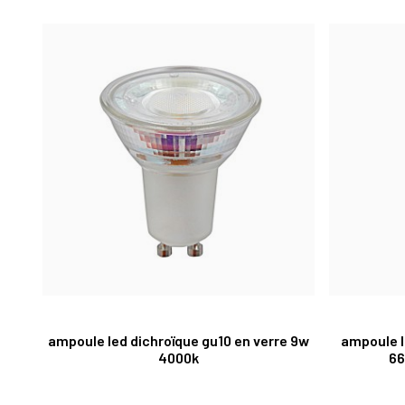
ampoule led dichroïque gu10 en verre 9w
ampoule l
4000k
66