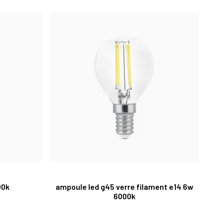
00k
ampoule led g45 verre filament e14 6w
6000k