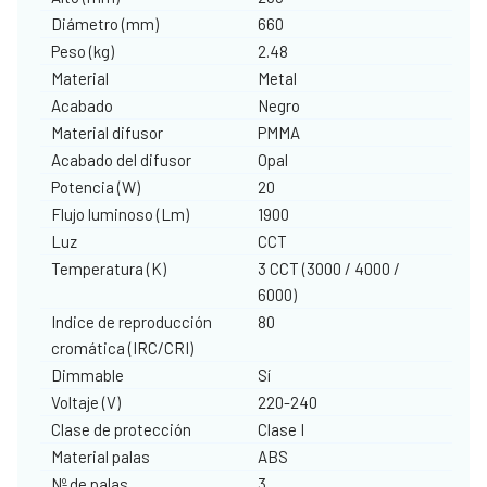
Diámetro (mm)
660
Peso (kg)
2.48
Material
Metal
Acabado
Negro
Material difusor
PMMA
Acabado del difusor
Opal
Potencia (W)
20
Flujo luminoso (Lm)
1900
Luz
CCT
Temperatura (K)
3 CCT (3000 / 4000 /
6000)
Indice de reproducción
80
cromática (IRC/CRI)
Dimmable
Sí
Voltaje (V)
220-240
Clase de protección
Clase I
Material palas
ABS
Nº de palas
3