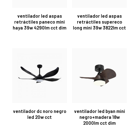
ventilador led aspas
ventilador led aspas
retráctiles paneco mini
retráctiles supereco
haya 39w 4290lm cct dim
long mini 39w 3822lm cct
ventilador dc noro negro
ventilador led byan mini
led 20w cct
negro+madera 18w
2000lm cct dim