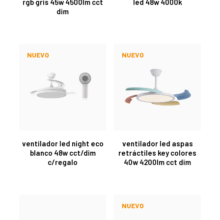
rgb gris 45w 4500lm cct
led 48w 4000k
dim
NUEVO
NUEVO
ventilador led night eco
ventilador led aspas
blanco 48w cct/dim
retráctiles key colores
c/regalo
40w 4200lm cct dim
NUEVO