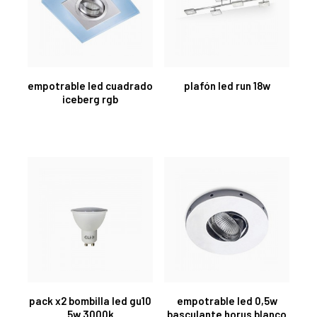
empotrable led cuadrado
plafón led run 18w
iceberg rgb
pack x2 bombilla led gu10
empotrable led 0,5w
5w 3000k
basculante horus blanco