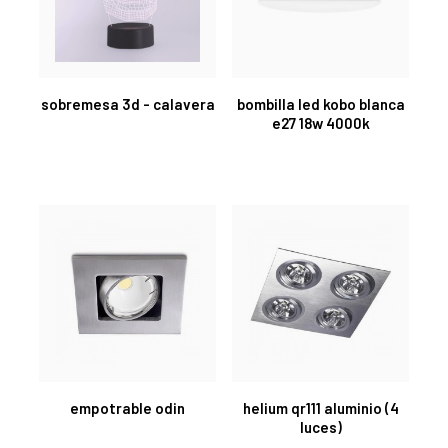
sobremesa 3d - calavera
bombilla led kobo blanca
e27 18w 4000k
empotrable odin
helium qr111 aluminio (4
luces)