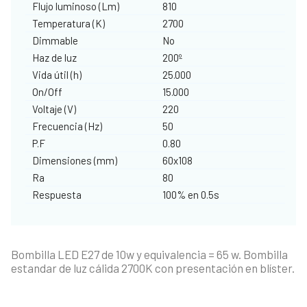
Flujo luminoso (Lm)
810
Temperatura (K)
2700
Dimmable
No
Haz de luz
200º
Vida útil (h)
25.000
On/Off
15.000
Voltaje (V)
220
Frecuencia (Hz)
50
P.F
0.80
Dimensiones (mm)
60x108
Ra
80
Respuesta
100% en 0.5s
Bombilla LED E27 de 10w y equivalencia = 65 w. Bombilla
estandar de luz cálida 2700K con presentación en blíster.