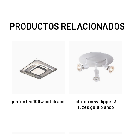
PRODUCTOS RELACIONADOS
plafón led 100w cct draco
plafón new flipper 3
luzes gu10 blanco