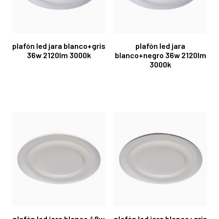
plafón led jara blanco+gris
plafón led jara
36w 2120lm 3000k
blanco+negro 36w 2120lm
3000k
plafón led jara blanco 48w
plafón led jara blanco+gris