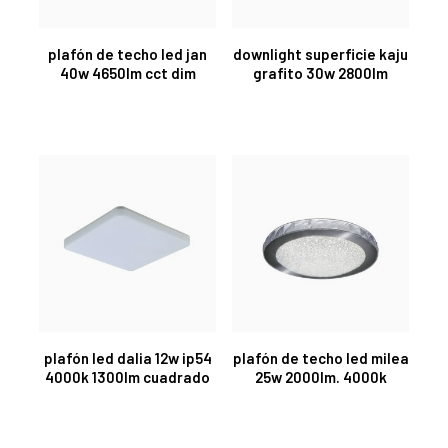
plafón de techo led jan
downlight superficie kaju
40w 4650lm cct dim
grafito 30w 2800lm
plafón led dalia 12w ip54
plafón de techo led milea
4000k 1300lm cuadrado
25w 2000lm. 4000k