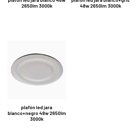
2650lm 3000k
48w 2650lm 3000k
plafón led jara
blanco+negro 48w 2650lm
3000k