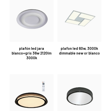
plafón led jara
plafon led 60w, 3000k
blanco+gris 36w 2120lm
dimmable new or blanco
3000k