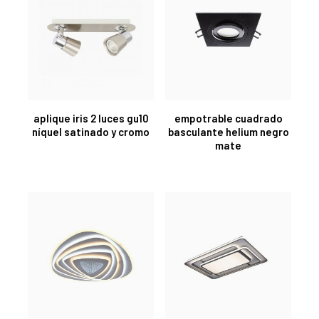
aplique iris 2 luces gu10
empotrable cuadrado
níquel satinado y cromo
basculante helium negro
mate