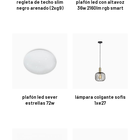
regleta de techo slim
plafón led con altavoz
negro arenado (2xg9)
36w 2160lm rgb smart
plafón led sever
lámpara colgante sofis
estrellas 72w
1xe27