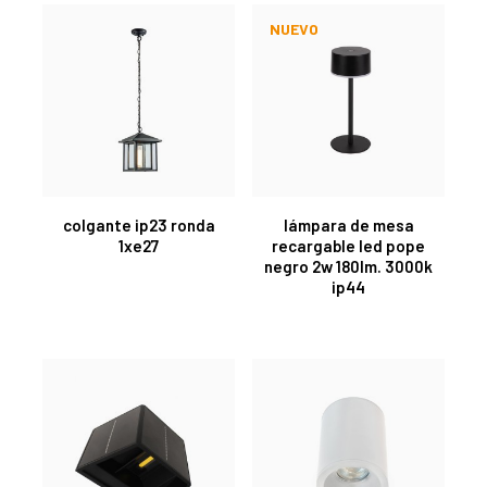
NUEVO
colgante ip23 ronda
lámpara de mesa
1xe27
recargable led pope
negro 2w 180lm. 3000k
ip44