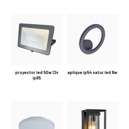
proyector led 50w 12v
aplique ip54 satur led 8w
ip65