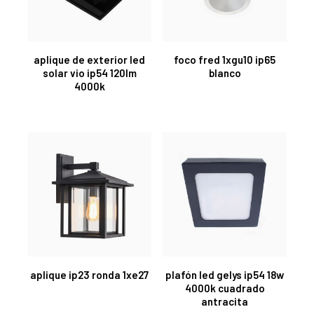
aplique de exterior led
foco fred 1xgu10 ip65
solar vio ip54 120lm
blanco
4000k
aplique ip23 ronda 1xe27
plafón led gelys ip54 18w
4000k cuadrado
antracita