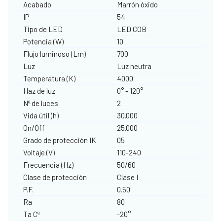
Acabado
Marrón óxido
IP
54
Tipo de LED
LED COB
Potencia (W)
10
Flujo luminoso (Lm)
700
Luz
Luz neutra
Temperatura (K)
4000
Haz de luz
0° - 120°
Nº de luces
2
Vida útil (h)
30.000
On/Off
25.000
Grado de protección IK
05
Voltaje (V)
110-240
Frecuencia (Hz)
50/60
Clase de protección
Clase I
P.F.
0.50
Ra
80
Ta Cº
-20°