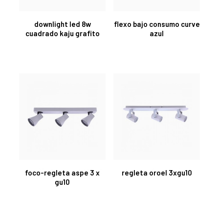
downlight led 8w
flexo bajo consumo curve
cuadrado kaju grafito
azul
foco-regleta aspe 3 x
regleta oroel 3xgu10
gu10