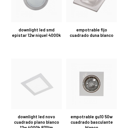
downlight led smd
empotrable fijo
epistar 12w níquel 4000k
cuadrado duna blanco
downlight led novo
empotrable gu10 50w
cuadrado plano blanco
cuadrado basculante
12w 4000k 970lm
blanco