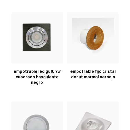
empotrable led gu10 7w
empotrable fijo cristal
cuadrado basculante
donut marmol naranja
negro