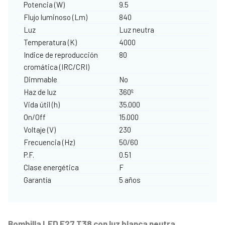
Potencia (W)
9.5
Flujo luminoso (Lm)
840
Luz
Luz neutra
Temperatura (K)
4000
Indice de reproducción
80
cromática (IRC/CRI)
Dimmable
No
Haz de luz
360º
Vida útil (h)
35.000
On/Off
15.000
Voltaje (V)
230
Frecuencia (Hz)
50/60
P.F.
0.51
Clase energética
F
Garantía
5 años
Bombilla LED E27 T38 con luz blanca neutra
.