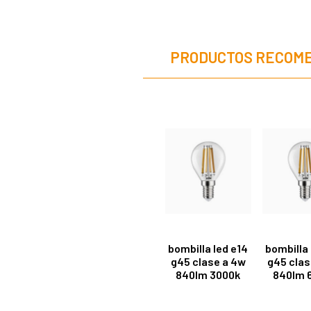
PRODUCTOS RECOM
bombilla led e14
bombilla 
g45 clase a 4w
g45 clas
840lm 3000k
840lm 