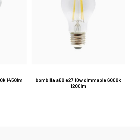
00k 1450lm
bombilla a60 e27 10w dimmable 6000k
1200lm