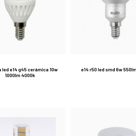
a led e14 g45 cerámica 10w
e14 r50 led smd 6w 550l
1000lm 4000k