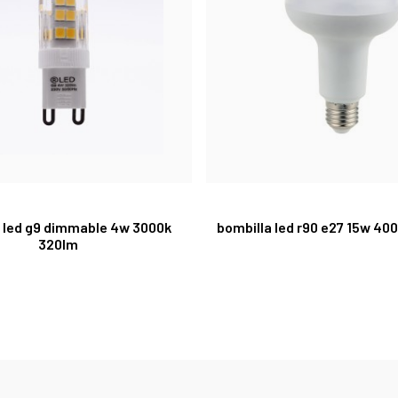
a led g9 dimmable 4w 3000k
bombilla led r90 e27 15w 40
320lm