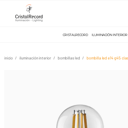
CRISTALRECORD
ILUMINACIÓN INTERIOR
inicio
iluminación interior
bombillas led
bombilla led e14 g45 cl