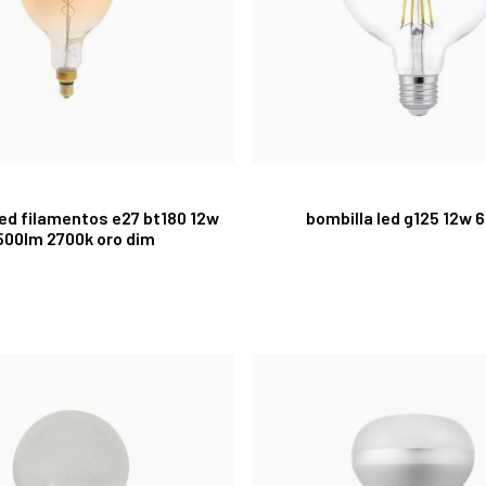
led filamentos e27 bt180 12w
bombilla led g125 12w 
500lm 2700k oro dim