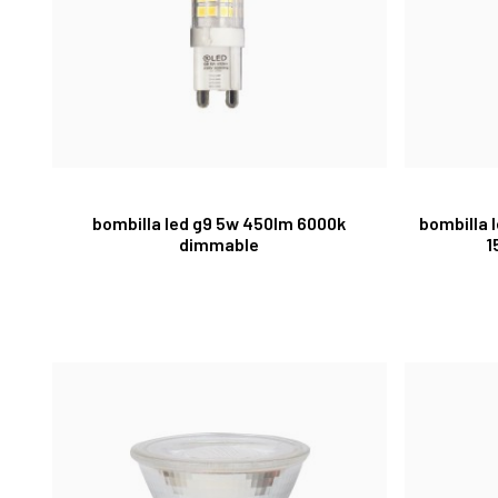
bombilla led g9 5w 450lm 6000k
bombilla 
dimmable
1