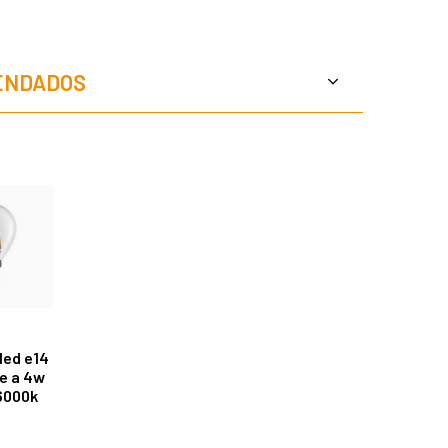
ENDADOS
led e14
e a 4w
6000k