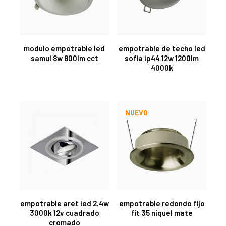
modulo empotrable led
empotrable de techo led
samui 8w 800lm cct
sofia ip44 12w 1200lm
4000k
NUEVO
empotrable aret led 2.4w
empotrable redondo fijo
3000k 12v cuadrado
fit 35 níquel mate
cromado