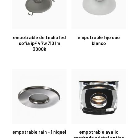
empotrable de techo led
empotrable fijo duo
sofia ip44 7w 710 lm
blanco
3000k
empotrable rain - 1 niquel
empotrable avalio
cuadrado cristal optico