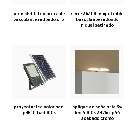
serie 353100 empotrable
serie 353100 empotrable
basculante redondo oro
basculante redondo
niquel satinado
proyector led solar bee
aplique de baño oslo 6w
ip66 100w 3000k
led 4000k 392lm ip44
acabado cromo