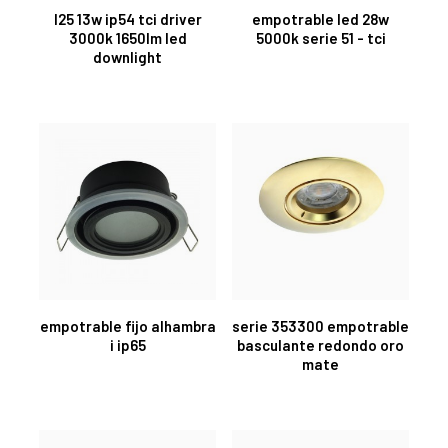
l25 13w ip54 tci driver
empotrable led 28w
3000k 1650lm led
5000k serie 51 - tci
downlight
empotrable fijo alhambra
serie 353300 empotrable
i ip65
basculante redondo oro
mate