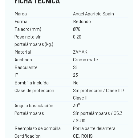
FICHA TÉCNICA
Marca
Angel Aparicio Spain
Forma
Redondo
Taladro (mm)
Ø76
Peso neto sin
0.20
portalámparas (kg.)
Material
ZAMAK
Acabado
Cromo mate
Basculante
Sí
IP
23
Bombilla incluida
No
Clase de protección
Sin protección / Clase III /
Clase II
Ángulo basculación
30°
Portalámparas
Sin portalámparas / G5,3
/ GU10
Reemplazo de bombilla
Por la parte delantera
Certificación
CE, ROHS