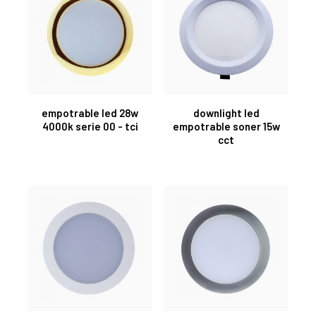
empotrable led 28w
downlight led
4000k serie 00 - tci
empotrable soner 15w
cct