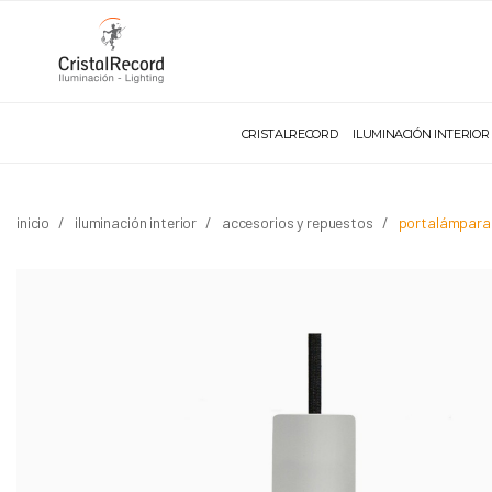
CRISTALRECORD
ILUMINACIÓN INTERIOR
inicio
iluminación interior
accesorios y repuestos
portalámparas