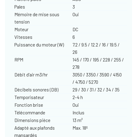
Pales
3
Mémoire de mise sous
Oui
tension
Moteur
DC
Vitesses
6
Puissance du moteur (W)
7.2 / 9.5 / 12.2 / 16 / 19.5 /
26
RPM
145 / 170 / 195 / 228 / 255 /
278
Débit d'air m3/hr
3050 / 3350 / 3590 / 4150
/ 4750 / 5270
Décibels sonores (DB)
29 / 30 / 31 / 32 / 34 / 35
Temporisateur
2-4 h
Fonction brise
Oui
Télécommande
Inclus
Dimensions pièce
13 m²
Adapté aux plafonds
Max. 18º
mansardés