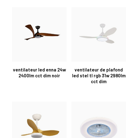
ventilateur led enna 24w
ventilateur de plafond
2400lm cct dim noir
led stel tl rgb 31w 2980lm
cct dim