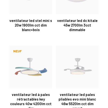
ventilateur led stel mini s
ventilateur led dc kitale
20w 1900lm cct dim
45w 2700lm 3cct
blanc+bois
dimmable
NEUF
ventilateur led à pales
ventilateur led pales
rétractables key
pliables evo mini blanc
couleurs 40w 4200lm cct
46w 5520lm cct dim