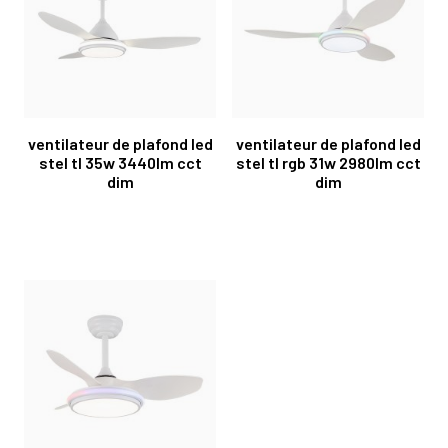
ventilateur de plafond led
ventilateur de plafond led
stel tl 35w 3440lm cct
stel tl rgb 31w 2980lm cct
dim
dim