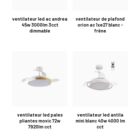
ventilateur led ac andrea
ventilateur de plafond
45w 3000lm 3cct
orion ac 1xe27 blanc -
dimmable
frêne
ventilateur led pales
ventilateur led antila
pliantes movic 72w
mini blanc 40w 4000 lm
7920lm cct
cct