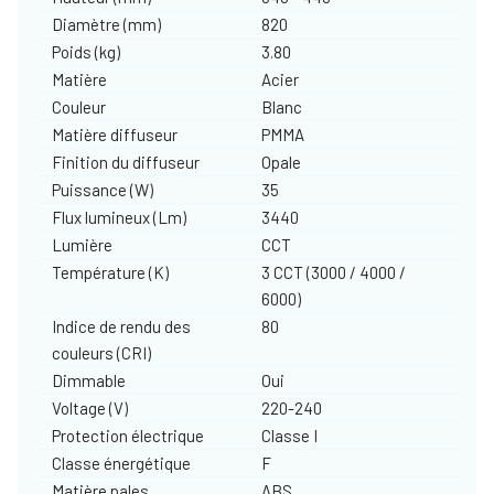
Diamètre (mm)
820
Poids (kg)
3.80
Matière
Acier
Couleur
Blanc
Matière diffuseur
PMMA
Finition du diffuseur
Opale
Puissance (W)
35
Flux lumineux (Lm)
3440
Lumière
CCT
Température (K)
3 CCT (3000 / 4000 /
6000)
Indice de rendu des
80
couleurs (CRI)
Dimmable
Oui
Voltage (V)
220-240
Protection électrique
Classe I
Classe énergétique
F
Matière pales
ABS