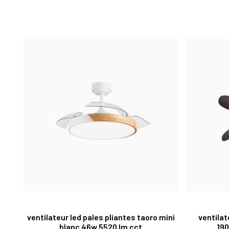
ventilateur led pales pliantes taoro mini
ventilat
blanc 46w 5520 lm cct
190