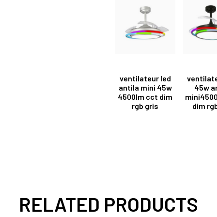
ventilateur led
ventilat
antila mini 45w
45w an
4500lm cct dim
mini4500
rgb gris
dim rgb
RELATED PRODUCTS