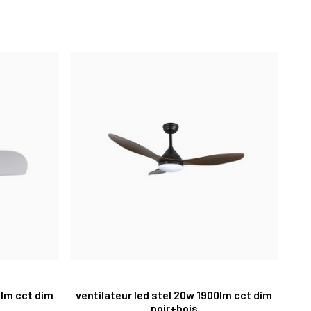
0lm cct dim
ventilateur led stel 20w 1900lm cct dim
noir+bois