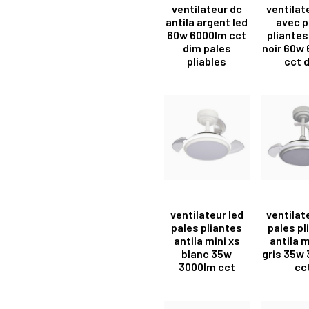
ventilateur dc
ventilat
antila argent led
avec p
60w 6000lm cct
pliantes
dim pales
noir 60w
pliables
cct 
ventilateur led
ventilat
pales pliantes
pales pl
antila mini xs
antila m
blanc 35w
gris 35w
3000lm cct
cc