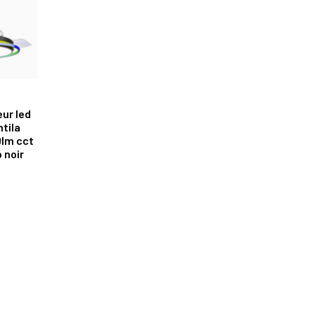
eur led
tila
lm cct
 noir