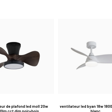
eur de plafond led moll 20w
ventilateur led byan 18w 180
0lm cct dim noir+bois
blanc