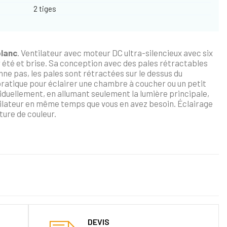
2 tiges
blanc
. Ventilateur avec moteur DC ultra-silencieux avec six
r été et brise. Sa conception avec des pales rétractables
onne pas, les pales sont rétractées sur le dessus du
 pratique pour éclairer une chambre à coucher ou un petit
viduellement, en allumant seulement la lumière principale,
tilateur en même temps que vous en avez besoin. Éclairage
ure de couleur.
DEVIS