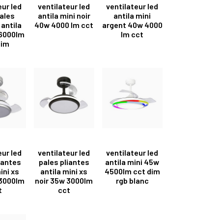
eur led
ventilateur led
ventilateur led
ales
antila mini noir
antila mini
 antila
40w 4000 lm cct
argent 40w 4000
 6000lm
lm cct
dim
eur led
ventilateur led
ventilateur led
iantes
pales pliantes
antila mini 45w
ini xs
antila mini xs
4500lm cct dim
 3000lm
noir 35w 3000lm
rgb blanc
t
cct