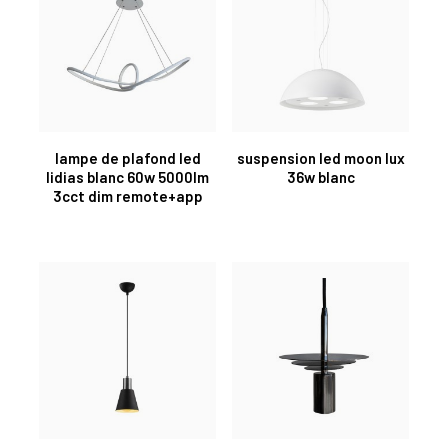
lampe de plafond led
suspension led moon lux
lidias blanc 60w 5000lm
36w blanc
3cct dim remote+app