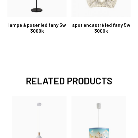
lampe à poser led fany 5w
spot encastré led fany 5w
3000k
3000k
RELATED PRODUCTS