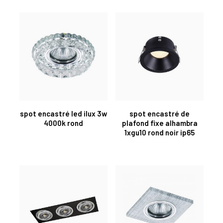
spot encastré led ilux 3w
spot encastré de
4000k rond
plafond fixe alhambra
1xgu10 rond noir ip65