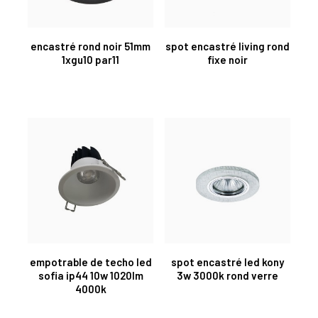
encastré rond noir 51mm
spot encastré living rond
1xgu10 par11
fixe noir
empotrable de techo led
spot encastré led kony
sofia ip44 10w 1020lm
3w 3000k rond verre
4000k